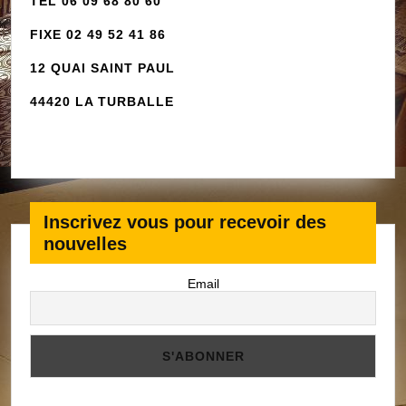
Atlantic
TEL 06 09 68 80 60
de
FIXE 02 49 52 41 86
la
Turballe
12 QUAI SAINT PAUL
PETITE
44420 LA TURBALLE
PAUSE
SOUPE
BERBER
ET
PATISSE
Inscrivez vous pour recevoir des
LE
nouvelles
JEUDI
27
Email
NOVEMB