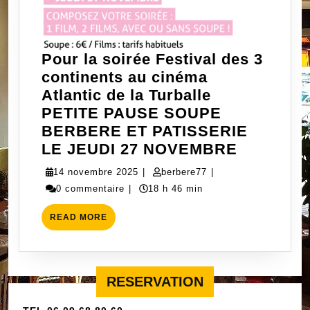
Pour la soirée Festival des 3
continents au cinéma
Atlantic de la Turballe
PETITE PAUSE SOUPE
BERBERE ET PATISSERIE
Pour
LE JEUDI 27 NOVEMBRE
la
14
berbere77
14 novembre 2025
|
berbere77
|
soirée
novembre
0 commentaire
|
18 h 46 min
Festival
2025
READ
des
READ MORE
MORE
3
continen
au
RESERVATION
cinéma